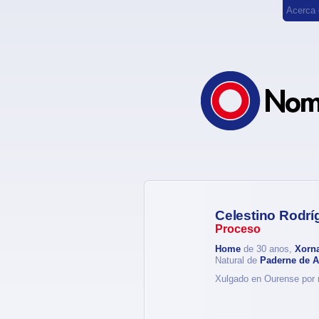
Acerca
Celestino Rodrí
Proceso
Home
de 30 anos,
Xorna
Natural de
Paderne de Al
Xulgado en Ourense por r