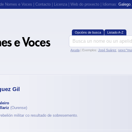
 de Nomes e Voces
|
Contacto
|
Licenza
|
Web do proxecto
| Idiomas:
Galego
Opcións de busca
Listado A-Z
Axuda
| Exemplos:
José Suárez
,
sexo:"mul
guez Gil
leiro
lariz
(Ourense)
ebelión militar co resultado de sobresemento.