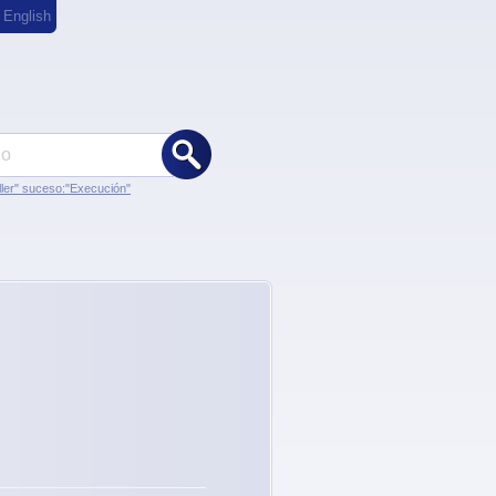
,
English
ler" suceso:"Execución"