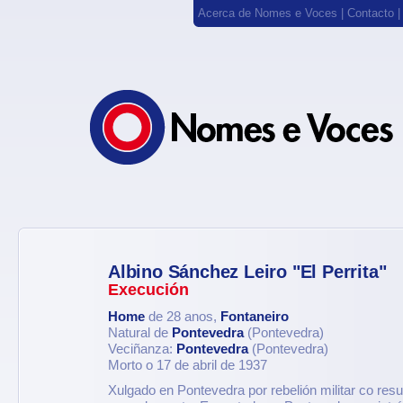
Acerca de Nomes e Voces
|
Contacto
Albino Sánchez Leiro "El Perrita"
Execución
Home
de 28 anos,
Fontaneiro
Natural de
Pontevedra
(Pontevedra)
Veciñanza:
Pontevedra
(Pontevedra)
Morto o 17 de abril de 1937
Xulgado en Pontevedra por rebelión militar co res