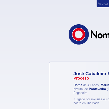
Acerca
José Cabaleiro 
Proceso
Home
de 41 anos,
Mariñ
Natural de
Pontevedra
(P
Fogoneiro
Xulgado por inxurias ou 
posto en liberdade