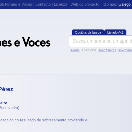
 de Nomes e Voces
|
Contacto
|
Licenza
|
Web do proxecto
| Idiomas:
Galego
Opcións de busca
Listado A-Z
Axuda
| Exemplos:
José Suárez
,
sexo:"mul
Pérez
eiro
ontevedra)
coacción co resultado de sobresemento provisorio e