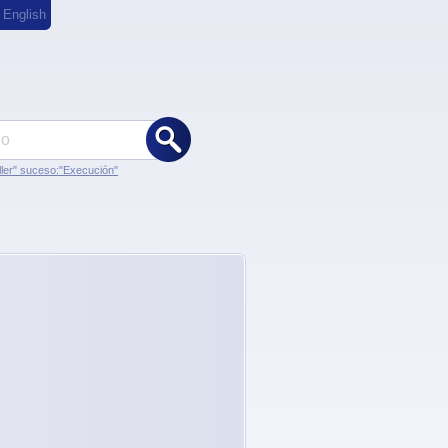
,
English
ler" suceso:"Execución"