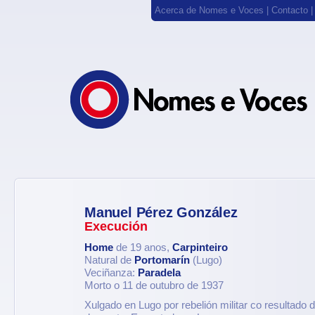
Acerca de Nomes e Voces
|
Contacto
Manuel Pérez González
Execución
Home
de 19 anos,
Carpinteiro
Natural de
Portomarín
(Lugo)
Veciñanza:
Paradela
Morto o 11 de outubro de 1937
Xulgado en Lugo por rebelión militar co resultado