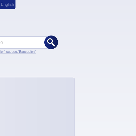
,
English
ler" suceso:"Execución"