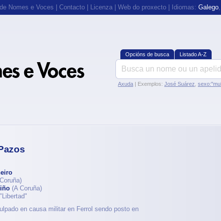
 de Nomes e Voces
|
Contacto
|
Licenza
|
Web do proxecto
| Idiomas:
Galego
Opcións de busca
Listado A-Z
Axuda
| Exemplos:
José Suárez
,
sexo:"mul
 Pazos
eiro
Coruña)
iño
(A Coruña)
"Libertad"
culpado en causa militar en Ferrol sendo posto en