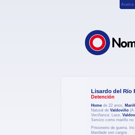
Acerca
Lisardo del Río
Detención
Home
de 22 anos,
Mariñ
Natural de
Valdoviño
(A 
Veciñanza: Laxe,
Valdov
Servizo como mariño no 
Prisioneiro de guerra. In
liberdade sen cargos