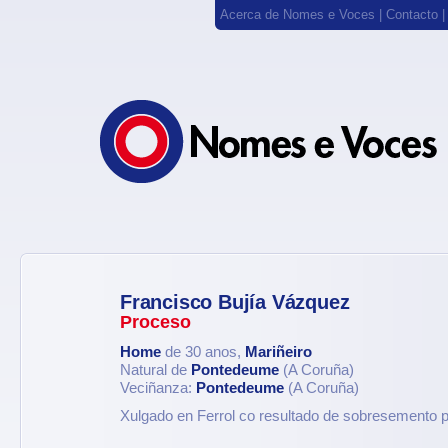
Acerca de Nomes e Voces
|
Contacto
Francisco Bujía Vázquez
Proceso
Home
de 30 anos,
Mariñeiro
Natural de
Pontedeume
(A Coruña)
Veciñanza:
Pontedeume
(A Coruña)
Xulgado en Ferrol co resultado de sobresemento p