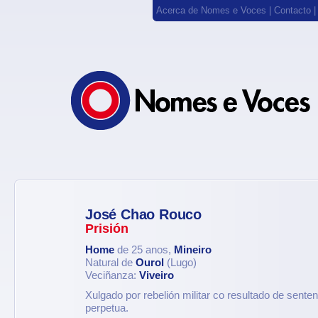
Acerca de Nomes e Voces
|
Contacto
José Chao Rouco
Prisión
Home
de 25 anos,
Mineiro
Natural de
Ourol
(Lugo)
Veciñanza:
Viveiro
Xulgado por rebelión militar co resultado de sente
perpetua.