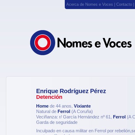
Acerca de Nomes e Voces
|
Contacto
Enrique Rodríguez Pérez
Detención
Home
de 44 anos,
Vixiante
Natural de
Ferrol
(A Coruña)
Veciñanza: r/ García Hernández nº 61,
Ferrol
(A C
Garda de seguridade
Inculpado en causa militar en Ferrol por rebelión,