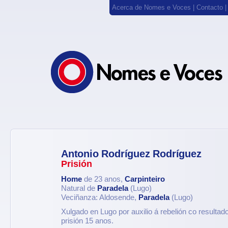
Acerca de Nomes e Voces
|
Contacto
Antonio Rodríguez Rodríguez
Prisión
Home
de 23 anos,
Carpinteiro
Natural de
Paradela
(Lugo)
Veciñanza: Aldosende,
Paradela
(Lugo)
Xulgado en Lugo por auxilio á rebelión co resultad
prisión 15 anos.