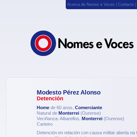
Acerca de Nomes e Voces
|
Contacto
Modesto Pérez Alonso
Detención
Home
de 60 anos,
Comerciante
Natural de
Monterrei
(Ourense)
Veciñanza: Albarellos,
Monterrei
(Ourense)
Carteiro
Detención en relación con causa militar aberta na