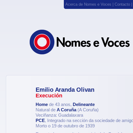
Acerca de Nomes e Voces
|
Contacto
Emilio Aranda Olivan
Execución
Home
de 43 anos,
Delineante
Natural de
A Coruña
(A Coruña)
Veciñanza: Guadalaxara
PCE
, Integrado na sección da sociedade de ami
Morto o 19 de outubro de 1939