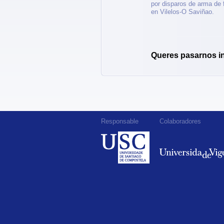
por disparos de arma de 
en Vilelos-O Saviñao.
Queres pasarnos i
Responsable
Colaboradores