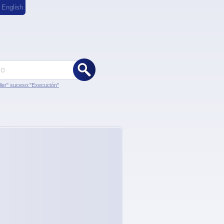
,
English
ler" suceso:"Execución"