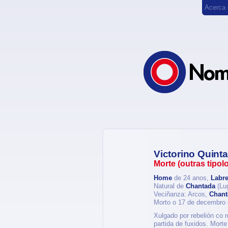
Acerca
Victorino Quin
Morte (outras tipol
Home
de 24 anos,
Labr
Natural de
Chantada
(Lu
Veciñanza: Arcos,
Chant
Morto o 17 de decembro
Xulgado por rebelión co r
partida de fuxidos. Morte