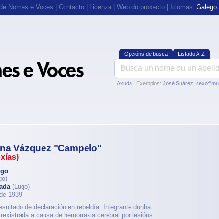
 de Nomes e Voces
|
Contacto
|
Licenza
|
Web do proxecto
| Idiomas:
Galego
Opcións de busca
Listado A-Z
Axuda
| Exemplos:
José Suárez
,
sexo:"mul
tana Vázquez "Campelo"
oxías)
ego
go)
ada
(Lugo)
 de 1939
esultado de declaración en rebeldía. Integrante dunha
 rexistrada a causa de hemorraxia cerebral por lesións