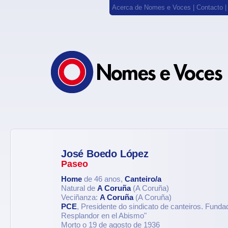
Acerca de Nomes e Voces
|
Contacto
José Boedo López
Paseo
Home
de 46 anos,
Canteiro/a
Natural de
A Coruña
(A Coruña)
Veciñanza:
A Coruña
(A Coruña)
PCE
, Presidente do sindicato de canteiros. Funda
Resplandor en el Abismo"
Morto o 19 de agosto de 1936