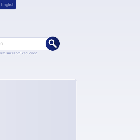
,
English
ler" suceso:"Execución"