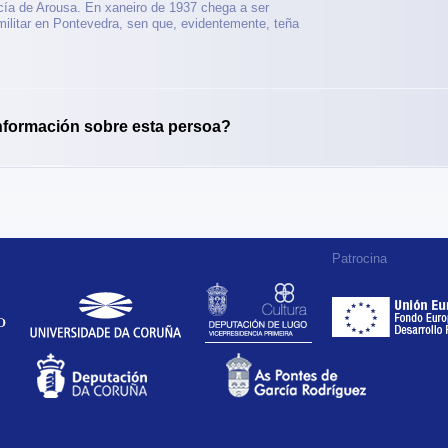
cía de Arousa. En xaneiro de 1937 chega a ser
ilitar en Pontevedra, sen que, evidentemente, teña
nformación sobre esta persoa?
Patrocina