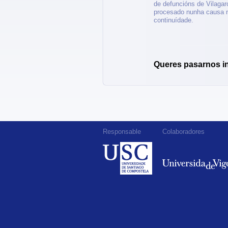
de defuncións de Vilagar
procesado nunha causa m
continuídade.
Queres pasarnos i
Responsable
Colaboradores