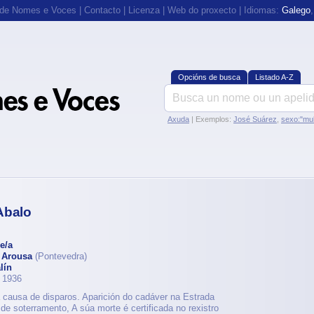
 de Nomes e Voces
|
Contacto
|
Licenza
|
Web do proxecto
| Idiomas:
Galego
Opcións de busca
Listado A-Z
Axuda
| Exemplos:
José Suárez
,
sexo:"mul
Abalo
e/a
e Arousa
(Pontevedra)
lín
e 1936
 causa de disparos. Aparición do cadáver na Estrada
 de soterramento, A súa morte é certificada no rexistro