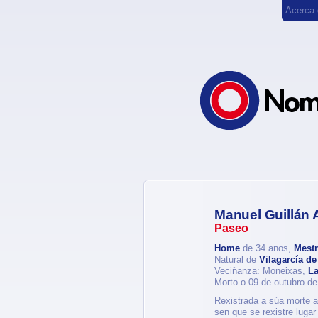
Acerca
Manuel Guillán 
Paseo
Home
de 34 anos,
Mestr
Natural de
Vilagarcía d
Veciñanza: Moneixas,
La
Morto o 09 de outubro d
Rexistrada a súa morte a
sen que se rexistre lugar