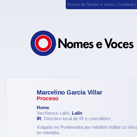
Acerca de Nomes e Voces
|
Contacto
Marcelino García Villar
Proceso
Home
Veciñanza: Lalín,
Lalín
IR
, Directivo local de IR e concelleiro
Xulgado en Pontevedra por rebelión militar co resu
en rebeldía.