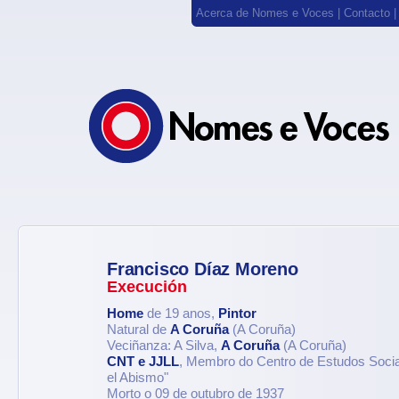
Acerca de Nomes e Voces
|
Contacto
Francisco Díaz Moreno
Execución
Home
de 19 anos,
Pintor
Natural de
A Coruña
(A Coruña)
Veciñanza: A Silva,
A Coruña
(A Coruña)
CNT e JJLL
, Membro do Centro de Estudos Socia
el Abismo"
Morto o 09 de outubro de 1937