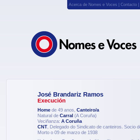
Acerca de Nomes e Voces
|
Contacto
José Brandariz Ramos
Execución
Home
de 49 anos,
Canteiro/a
Natural de
Carral
(A Coruña)
Veciñanza:
A Coruña
CNT
, Delegado do Sindicato de canteiros. Socio 
Morto o 09 de marzo de 1938