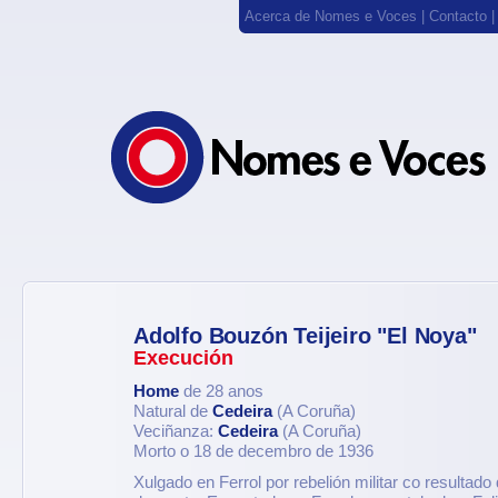
Acerca de Nomes e Voces
|
Contacto
Adolfo Bouzón Teijeiro "El Noya"
Execución
Home
de 28 anos
Natural de
Cedeira
(A Coruña)
Veciñanza:
Cedeira
(A Coruña)
Morto o 18 de decembro de 1936
Xulgado en Ferrol por rebelión militar co resultad