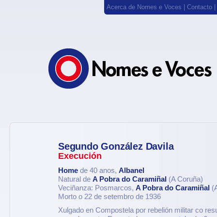
Acerca de Nomes e Voces
|
Contacto
Segundo González Davila
Execución
Home
de 40 anos,
Albanel
Natural de
A Pobra do Caramiñal
(A Coruña)
Veciñanza: Posmarcos,
A Pobra do Caramiñal
(A
Morto o 22 de setembro de 1936
Xulgado en Compostela por rebelión militar co res