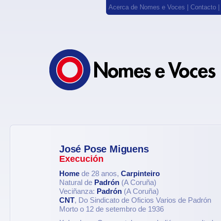
Acerca de Nomes e Voces
|
Contacto
José Pose Miguens
Execución
Home
de 28 anos,
Carpinteiro
Natural de
Padrón
(A Coruña)
Veciñanza:
Padrón
(A Coruña)
CNT
, Do Sindicato de Oficios Varios de Padrón
Morto o 12 de setembro de 1936