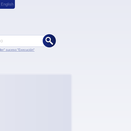
,
English
ler" suceso:"Execución"