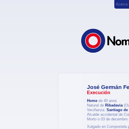
Acerca
José Germán F
Execución
Home
de 40 anos
Natural de
Ribadavia
(Ou
Veciñanza:
Santiago de
Alcalde accidental de C
Morto o 03 de decembro
Xulgado en Compostela po