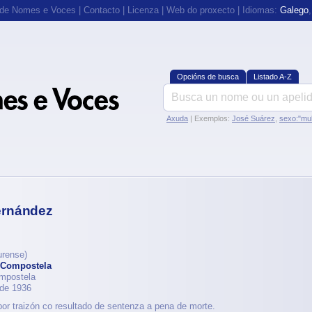
 de Nomes e Voces
|
Contacto
|
Licenza
|
Web do proxecto
| Idiomas:
Galego
Opcións de busca
Listado A-Z
Axuda
| Exemplos:
José Suárez
,
sexo:"mul
ernández
rense)
 Compostela
ompostela
 de 1936
r traizón co resultado de sentenza a pena de morte.