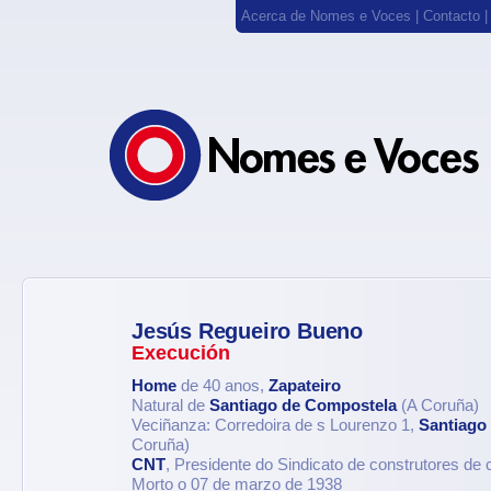
Acerca de Nomes e Voces
|
Contacto
Jesús Regueiro Bueno
Execución
Home
de 40 anos,
Zapateiro
Natural de
Santiago de Compostela
(A Coruña)
Veciñanza: Corredoira de s Lourenzo 1,
Santiago
Coruña)
CNT
, Presidente do Sindicato de construtores de 
Morto o 07 de marzo de 1938