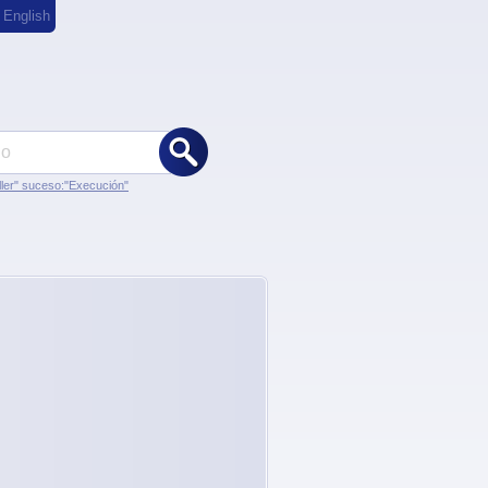
,
English
ler" suceso:"Execución"