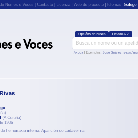
 de Nomes e Voces
|
Contacto
|
Licenza
|
Web do proxecto
| Idiomas:
Galego
Opcións de busca
Listado A-Z
Axuda
| Exemplos:
José Suárez
,
sexo:"mul
Rivas
ego
ña)
l
(A Coruña)
de 1936
 de hemorraxia interna. Aparición do cadáver na