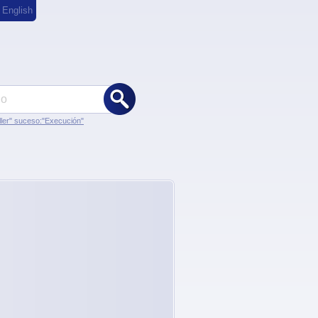
,
English
ler" suceso:"Execución"