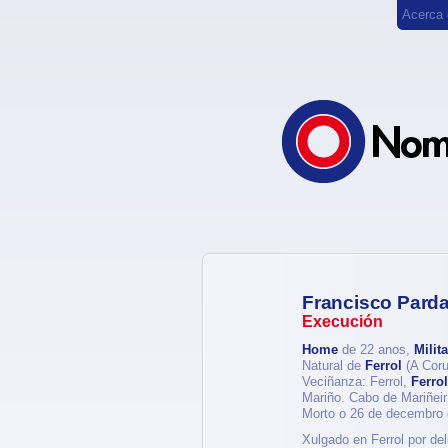
Acerca
Francisco Pard
Execución
Home
de 22 anos,
Milita
Natural de
Ferrol
(A Coru
Veciñanza: Ferrol,
Ferrol
Mariño. Cabo de Mariñei
Morto o 26 de decembro
Xulgado en Ferrol por de