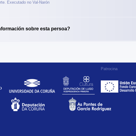
rte. Executado no Val-Narón
nformación sobre esta persoa?
Patrocina