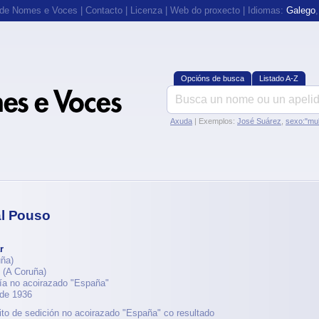
 de Nomes e Voces
|
Contacto
|
Licenza
|
Web do proxecto
| Idiomas:
Galego
Opcións de busca
Listado A-Z
Axuda
| Exemplos:
José Suárez
,
sexo:"mul
al Pouso
r
ña)
(A Coruña)
ría no acoirazado "España"
 de 1936
lito de sedición no acoirazado "España" co resultado