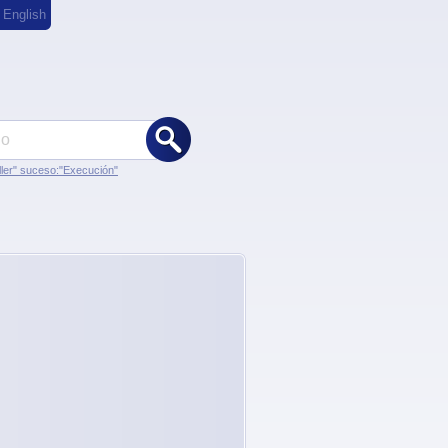
,
English
ler" suceso:"Execución"