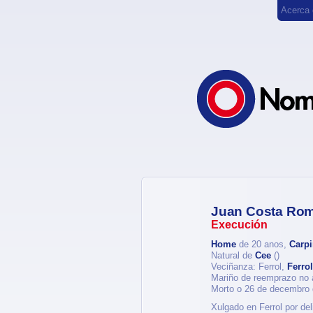
Acerca
Juan Costa Ro
Execución
Home
de 20 anos,
Carpi
Natural de
Cee
()
Veciñanza: Ferrol,
Ferrol
Mariño de reemprazo no 
Morto o 26 de decembro
Xulgado en Ferrol por de