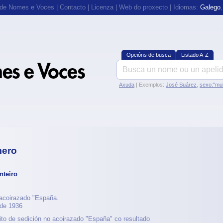
 de Nomes e Voces
|
Contacto
|
Licenza
|
Web do proxecto
| Idiomas:
Galego
Opcións de busca
Listado A-Z
Axuda
| Exemplos:
José Suárez
,
sexo:"mul
mero
nteiro
acoirazado "España.
 de 1936
lito de sedición no acoirazado "España" co resultado