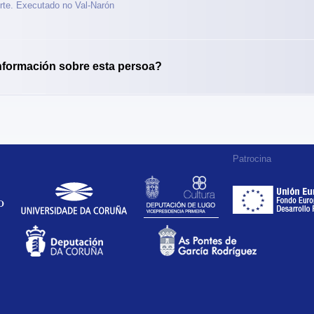
rte. Executado no Val-Narón
nformación sobre esta persoa?
Patrocina