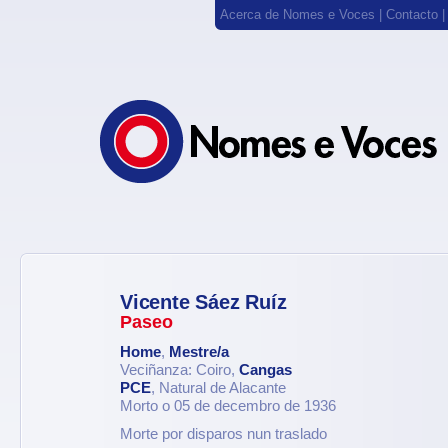
Acerca de Nomes e Voces
|
Contacto
Vicente Sáez Ruíz
Paseo
Home
,
Mestre/a
Veciñanza: Coiro,
Cangas
PCE
, Natural de Alacante
Morto o 05 de decembro de 1936
Morte por disparos nun traslado