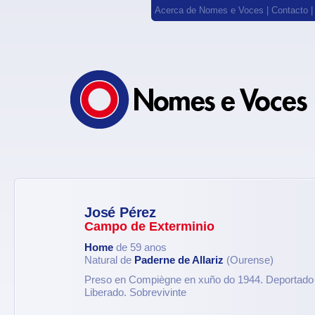
Acerca de Nomes e Voces
|
Contacto
José Pérez
Campo de Exterminio
Home
de 59 anos
Natural de
Paderne de Allariz
(Ourense)
Preso en Compiègne en xuño do 1944. Deportado
Liberado. Sobrevivinte