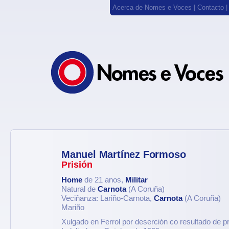
Acerca de Nomes e Voces
|
Contacto
Manuel Martínez Formoso
Prisión
Home
de 21 anos,
Militar
Natural de
Carnota
(A Coruña)
Veciñanza: Lariño-Carnota,
Carnota
(A Coruña)
Mariño
Xulgado en Ferrol por deserción co resultado de pr