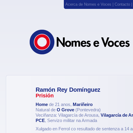
Acerca de Nomes e Voces
|
Contacto
Ramón Rey Domínguez
Prisión
Home
de 21 anos,
Mariñeiro
Natural de
O Grove
(Pontevedra)
Veciñanza: Vilagarcía de Arousa,
Vilagarcía de A
PCE
, Servizo militar na Armada
Xulgado en Ferrol co resultado de sentenza a 14 a