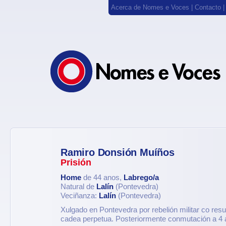
Acerca de Nomes e Voces
|
Contacto
Ramiro Donsión Muíños
Prisión
Home
de 44 anos,
Labrego/a
Natural de
Lalín
(Pontevedra)
Veciñanza:
Lalín
(Pontevedra)
Xulgado en Pontevedra por rebelión militar co res
cadea perpetua. Posteriormente conmutación a 4 