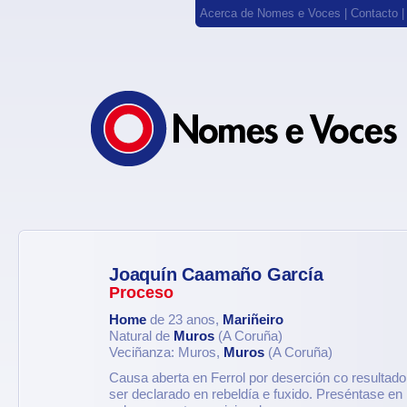
Acerca de Nomes e Voces
|
Contacto
Joaquín Caamaño García
Proceso
Home
de 23 anos,
Mariñeiro
Natural de
Muros
(A Coruña)
Veciñanza: Muros,
Muros
(A Coruña)
Causa aberta en Ferrol por deserción co resulta
ser declarado en rebeldía e fuxido. Preséntase en