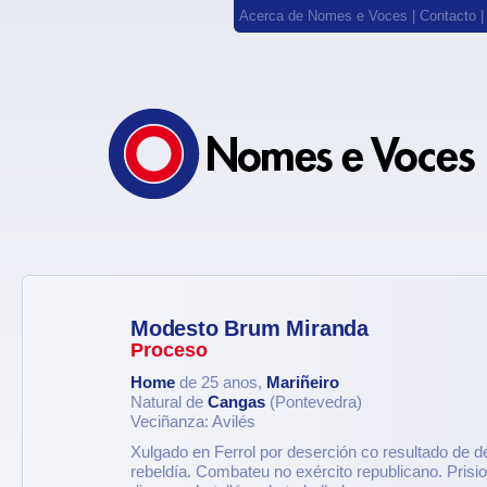
Acerca de Nomes e Voces
|
Contacto
Modesto Brum Miranda
Proceso
Home
de 25 anos,
Mariñeiro
Natural de
Cangas
(Pontevedra)
Veciñanza: Avilés
Xulgado en Ferrol por deserción co resultado de d
rebeldía. Combateu no exército republicano. Prisio