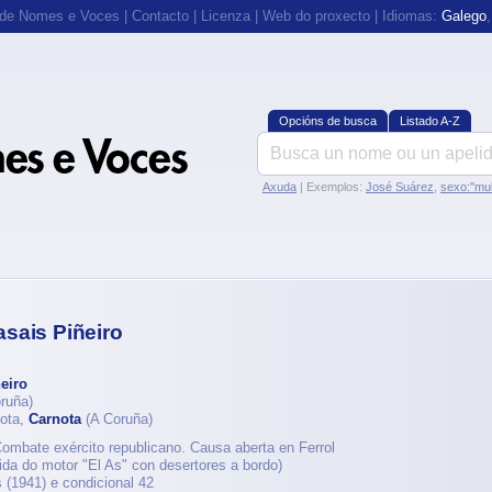
 de Nomes e Voces
|
Contacto
|
Licenza
|
Web do proxecto
| Idiomas:
Galego
Opcións de busca
Listado A-Z
Axuda
| Exemplos:
José Suárez
,
sexo:"mul
sais Piñeiro
eiro
ruña)
nota,
Carnota
(A Coruña)
 Combate exército republicano. Causa aberta en Ferrol
uxida do motor "El As" con desertores a bordo)
 (1941) e condicional 42