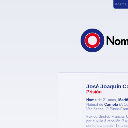
Acerca
José Joaquín Ca
Prisión
Home
de 21 anos,
Mariñ
Natural de
Carnota
(A Co
Veciñanza: O Pindo-Car
Fuxido Bristol, Francia.
por auxilio á rebelión (f
sentencia prisión 12 anos