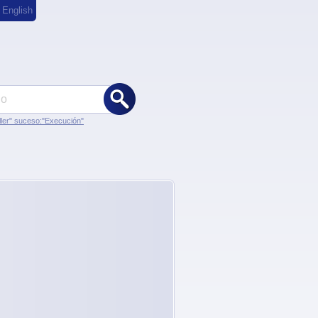
,
English
ler" suceso:"Execución"