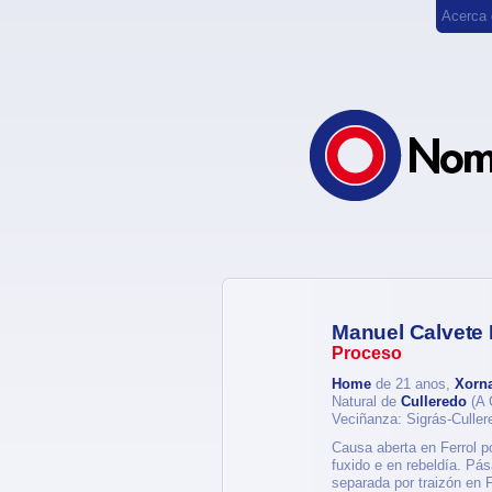
Acerca
Manuel Calvete 
Proceso
Home
de 21 anos,
Xorna
Natural de
Culleredo
(A 
Veciñanza: Sigrás-Culle
Causa aberta en Ferrol po
fuxido e en rebeldía. Pá
separada por traizón en F