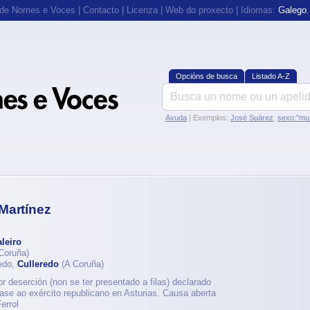
 de Nomes e Voces
|
Contacto
|
Licenza
|
Web do proxecto
| Idiomas:
Galego
Opcións de busca
Listado A-Z
Axuda
| Exemplos:
José Suárez
,
sexo:"mul
Martínez
leiro
Coruña)
redo,
Culleredo
(A Coruña)
r deserción (non se ter presentado a filas) declarado
sase ao exército republicano en Asturias. Causa aberta
errol