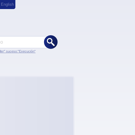
,
English
ler" suceso:"Execución"