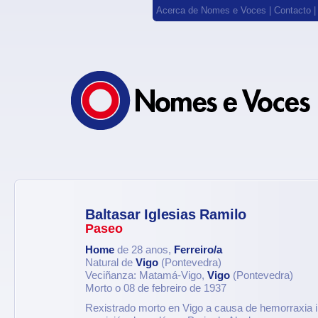
Acerca de Nomes e Voces
|
Contacto
Baltasar Iglesias Ramilo
Paseo
Home
de 28 anos,
Ferreiro/a
Natural de
Vigo
(Pontevedra)
Veciñanza: Matamá-Vigo,
Vigo
(Pontevedra)
Morto o 08 de febreiro de 1937
Rexistrado morto en Vigo a causa de hemorraxia i