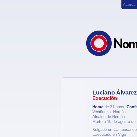
Acerca
Luciano Álvarez
Execución
Home
de 31 anos,
Chof
Veciñanza: Noreña
Alcalde de Noreña
Morto o 10 de agosto de
Xulgado en Camposancos 
Executado en Vigo