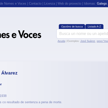
 de Nomes e Voces
|
Contacto
|
Licenza
|
Web do proxecto
| Idiomas:
Galego
Opcións de busca
Listado A-Z
Axuda
| Exemplos:
José Suárez
,
sexo:"mul
 Álvarez
er
 1938
co resultado de sentenza a pena de morte.