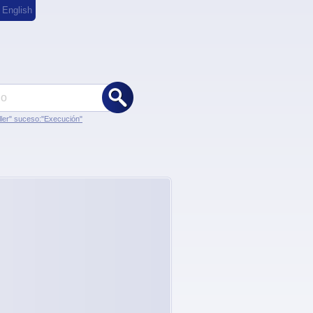
,
English
ler" suceso:"Execución"