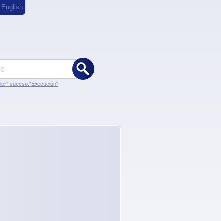
,
English
ler" suceso:"Execución"