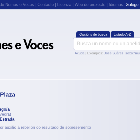
 de Nomes e Voces
|
Contacto
|
Licenza
|
Web do proxecto
| Idiomas:
Galego
Opcións de busca
Listado A-Z
Axuda
| Exemplos:
José Suárez
,
sexo:"mul
Plaza
ego/a
vedra)
Estrada
r auxilio á rebelión co resultado de sobresemento