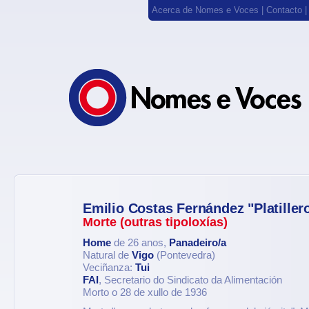
Acerca de Nomes e Voces
|
Contacto
Emilio Costas Fernández "Platiller
Morte (outras tipoloxías)
Home
de 26 anos,
Panadeiro/a
Natural de
Vigo
(Pontevedra)
Veciñanza:
Tui
FAI
, Secretario do Sindicato da Alimentación
Morto o 28 de xullo de 1936