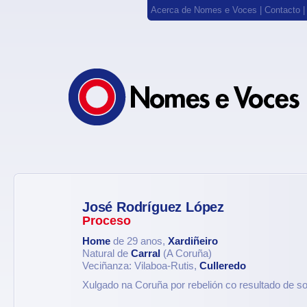
Acerca de Nomes e Voces
|
Contacto
José Rodríguez López
Proceso
Home
de 29 anos,
Xardiñeiro
Natural de
Carral
(A Coruña)
Veciñanza: Vilaboa-Rutis,
Culleredo
Xulgado na Coruña por rebelión co resultado de 