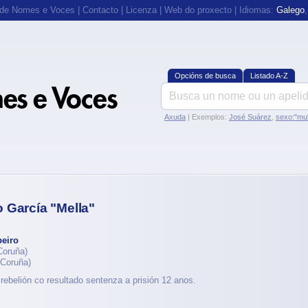
 de Nomes e Voces
|
Contacto
|
Licenza
|
Web do proxecto
| Idiomas:
Galego
Opcións de busca
Listado A-Z
Axuda
| Exemplos:
José Suárez
,
sexo:"mul
 García "Mella"
eiro
Coruña)
Coruña)
rebelión co resultado sentenza a prisión 12 anos.