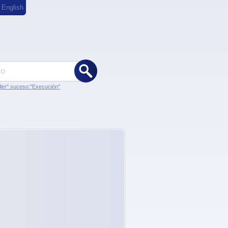
,
English
ler" suceso:"Execución"