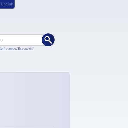
,
English
ler" suceso:"Execución"