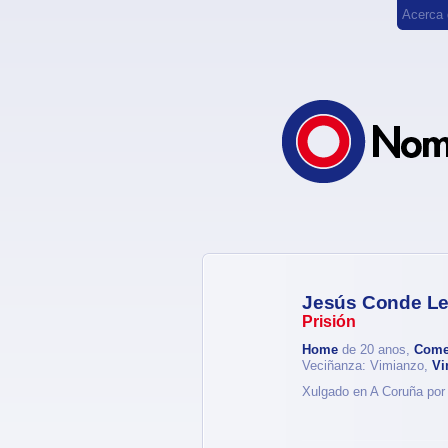
Acerca
Jesús Conde L
Prisión
Home
de 20 anos,
Come
Veciñanza: Vimianzo,
Vi
Xulgado en A Coruña por 