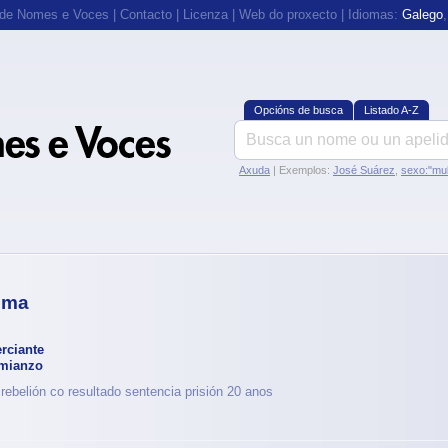
 de Nomes e Voces
|
Contacto
|
Licenza
|
Web do proxecto
| Idiomas:
Galego
Opcións de busca
Listado A-Z
Axuda
| Exemplos:
José Suárez
,
sexo:"mul
ema
rciante
mianzo
rebelión co resultado sentencia prisión 20 anos