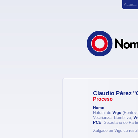
Acerca
Claudio Pérez "
Proceso
Home
Natural de
Vigo
(Ponteve
Veciñanza: Bembrive,
Vi
PCE
, Secretario do Par
Xulgado en Vigo co resul