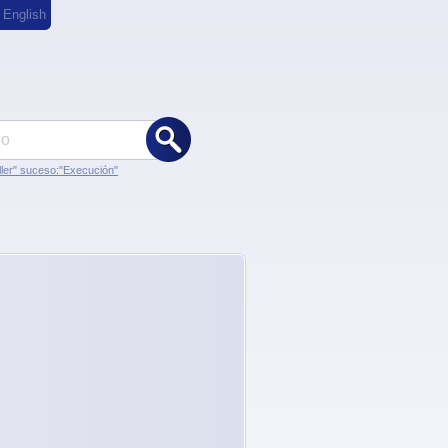
,
English
ler" suceso:"Execución"