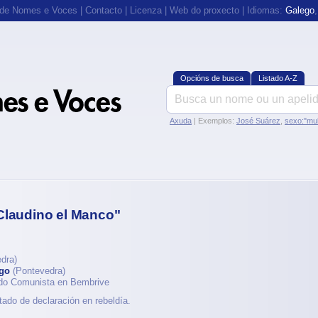
 de Nomes e Voces
|
Contacto
|
Licenza
|
Web do proxecto
| Idiomas:
Galego
Opcións de busca
Listado A-Z
Axuda
| Exemplos:
José Suárez
,
sexo:"mul
Claudino el Manco"
dra)
go
(Pontevedra)
tido Comunista en Bembrive
tado de declaración en rebeldía.