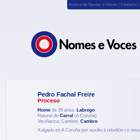
Acerca de Nomes e Voces
|
Contacto
Pedro Fachal Freire
Proceso
Home
de 39 anos,
Labrego
Natural de
Carral
(A Coruña)
Veciñanza: Cambre,
Cambre
Xulgado en A Coruña por auxilio á rebelión co re