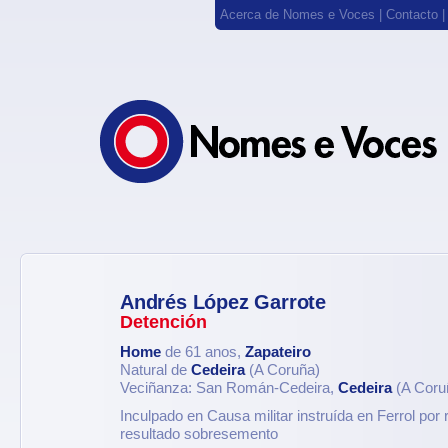
Acerca de Nomes e Voces
|
Contacto
Andrés López Garrote
Detención
Home
de 61 anos,
Zapateiro
Natural de
Cedeira
(A Coruña)
Veciñanza: San Román-Cedeira,
Cedeira
(A Coru
Inculpado en Causa militar instruída en Ferrol por r
resultado sobresemento