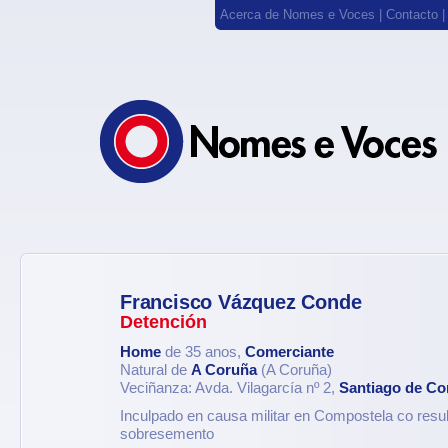
Acerca de Nomes e Voces
|
Contacto
Francisco Vázquez Conde
Detención
Home
de 35 anos,
Comerciante
Natural de
A Coruña
(A Coruña)
Veciñanza: Avda. Vilagarcía nº 2,
Santiago de Co
Inculpado en causa militar en Compostela co resu
sobresemento