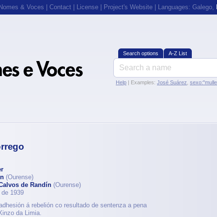
 Nomes & Voces
|
Contact
|
License
|
Project's Website
| Languages:
Galego
,
Search options
A-Z List
Help
| Examples:
José Suárez
,
sexo:"mull
orrego
r
ín
(Ourense)
Calvos de Randín
(Ourense)
 de 1939
dhesión á rebelión co resultado de sentenza a pena
Xinzo da Limia.