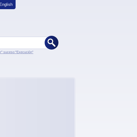
English
er" suceso:"Execución"