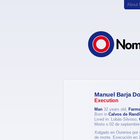
About
Manuel Barja D
Execution
Man
32 years old,
Farme
Born in
Calvos de Rand
Lived in: Lobás-Silvoso,
Morto o 02 de septembre
Xulgado en Ourense por a
de morte. Execución en 