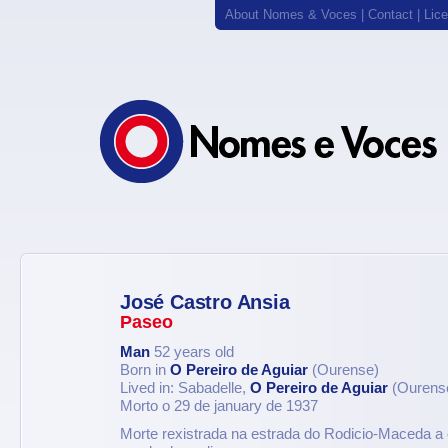
About Nomes & Voces
|
Contact
|
Lic
José Castro Ansia
Paseo
Man
52 years old
Born in
O Pereiro de Aguiar
(Ourense)
Lived in: Sabadelle,
O Pereiro de Aguiar
(Ourens
Morto o 29 de january de 1937
Morte rexistrada na estrada do Rodicio-Maceda a