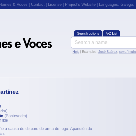
 Nomes & Voces
|
Contact
|
License
|
Project's Website
| Languages:
Galego
,
Search options
A-Z List
Help
| Examples:
José Suárez
,
sexo:"mull
artínez
r
dra)
ño
(Pontevedra)
 1936
ño a causa de disparo de arma de fogo. Aparición do
án.