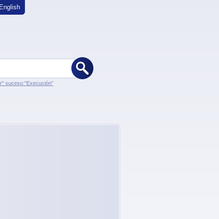
English
er" suceso:"Execución"