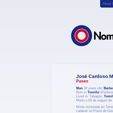
About
José Cardoso M
Paseo
Man
30 years old,
Barbe
Born in
Tomiño
(Ponteve
Lived in: Tabagón,
Tomi
Morto o 05 de august de
Morte rexistrada en Tomi
cadáver no Posto de Goi