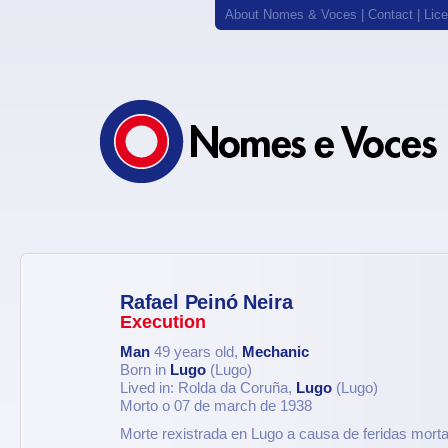
About Nomes & Voces
|
Contact
|
Lic
Rafael Peinó Neira
Execution
Man
49 years old,
Mechanic
Born in
Lugo
(Lugo)
Lived in: Rolda da Coruña,
Lugo
(Lugo)
Morto o 07 de march de 1938
Morte rexistrada en Lugo a causa de feridas mort