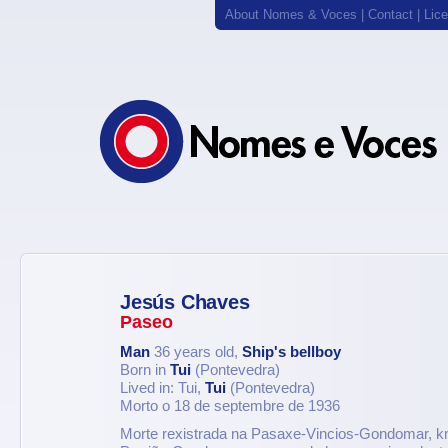
About Nomes & Voces
|
Contact
|
Lic
Jesús Chaves
Paseo
Man
36 years old,
Ship's bellboy
Born in
Tui
(Pontevedra)
Lived in: Tui,
Tui
(Pontevedra)
Morto o 18 de septembre de 1936
Morte rexistrada na Pasaxe-Vincios-Gondomar, k